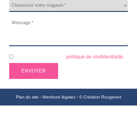
Choix
du
magasin
Message
(Nécessaire)
(Nécessaire)
RGPD
Vous devez accepter la
politique de confidentialité.
*
Plan du site
Mentions légales
© Création Rougevert