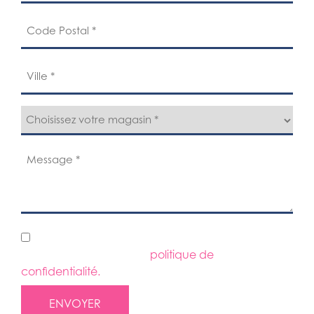
Code
Postal
(Nécessaire)
Ville
(Nécessaire)
Choix
du
magasin
Message
(Nécessaire)
(Nécessaire)
RGPD
Vous devez accepter la
politique de
confidentialité.
*