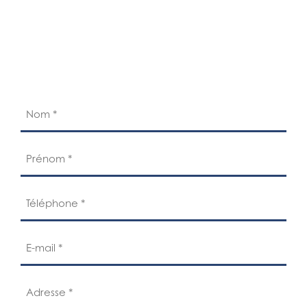
Literie Production, le spécialiste de votre sommeil
sur Villefranche, Gleizé, Lyon et Tassin : matelas,
sommiers, oreillers..
Nom
(Nécessaire)
Prénom
(Nécessaire)
Téléphone
(Nécessaire)
E-
mail
(Nécessaire)
Adresse
(Nécessaire)