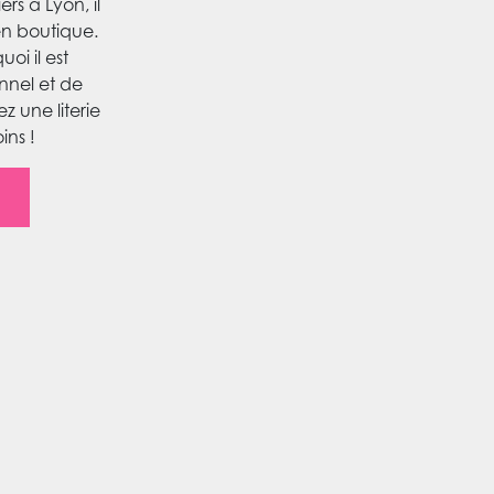
s à Lyon, il
en boutique.
oi il est
nnel et de
z une literie
ns !