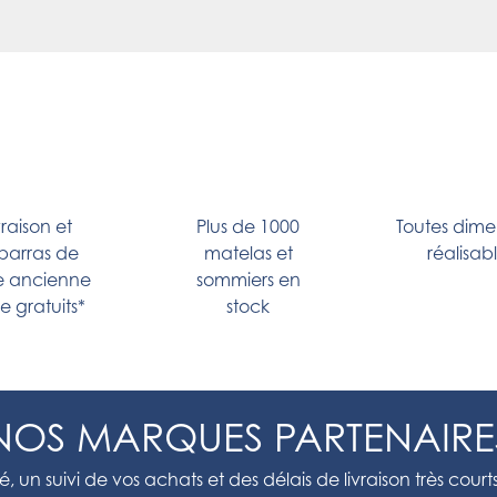
vraison et
Plus de 1000
Toutes dime
barras de
matelas et
réalisab
e ancienne
sommiers en
rie gratuits*
stock
NOS MARQUES PARTENAIRE
, un suivi de vos achats et des délais de livraison très court