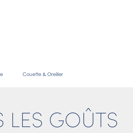
te
Couette & Oreiller
 LES GOÛTS