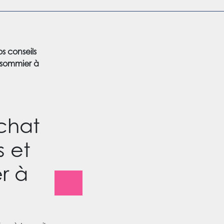
s conseils
 sommier à
achat
s et
r à