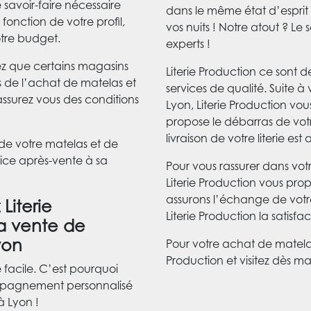
e savoir-faire nécessaire
dans le même état d’esprit :
fonction de votre profil,
vos nuits ! Notre atout ? Le 
otre budget.
experts !
hez que certains magasins
Literie Production ce sont d
rs de l’achat de matelas et
services de qualité. Suite 
assurez vous des conditions
Lyon, Literie Production vou
propose le débarras de vot
livraison de votre literie e
 de votre matelas et de
vice après-vente à sa
Pour vous rassurer dans vot
Literie Production vous pro
assurons l’échange de votre
Literie
Literie Production la satisfac
la vente de
yon
Pour votre achat de matela
Production et visitez dès 
re facile. C’est pourquoi
ompagnement personnalisé
à Lyon !