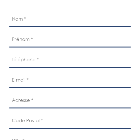
sommiers, oreillers..
Nom
(Nécessaire)
Prénom
(Nécessaire)
Téléphone
(Nécessaire)
E-
mail
(Nécessaire)
Adresse
(Nécessaire)
Code
Postal
(Nécessaire)
Ville